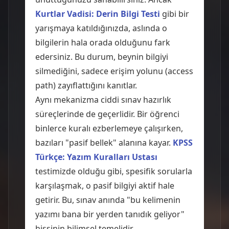
Kurtlar Vadisi: Derin Bilgi Testi
gibi bir
yarışmaya katıldığınızda, aslında o
bilgilerin hala orada olduğunu fark
edersiniz. Bu durum, beynin bilgiyi
silmediğini, sadece erişim yolunu (access
path) zayıflattığını kanıtlar.
Aynı mekanizma ciddi sınav hazırlık
süreçlerinde de geçerlidir. Bir öğrenci
binlerce kuralı ezberlemeye çalışırken,
bazıları "pasif bellek" alanına kayar.
KPSS
Türkçe: Yazım Kuralları Ustası
testimizde olduğu gibi, spesifik sorularla
karşılaşmak, o pasif bilgiyi aktif hale
getirir. Bu, sınav anında "bu kelimenin
yazımı bana bir yerden tanıdık geliyor"
hissinin bilimsel temelidir.