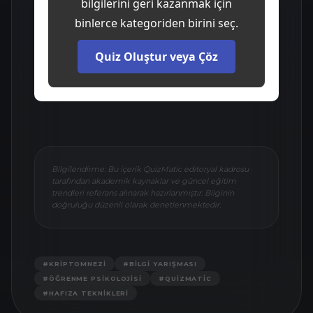
bilgilerini geri kazanmak için
binlerce kategoriden birini seç.
Quiz Oluştur veya Çöz
Bilgilendirme: Bu içerik QuizMatic editoryal kadrosu
tarafından akademik kaynaklar ve güncel eğitim
trendleri referans alınarak hazırlanmıştır. Bilginin
doğruluğu düzenli olarak denetlenmektedir.
#
KRIPTOMNEZI
#
BILGI YARIŞMASI
#
ÖĞRENME PSIKOLOJISI
#
QUIZMATIC
#
HAFIZA TEKNIKLERI