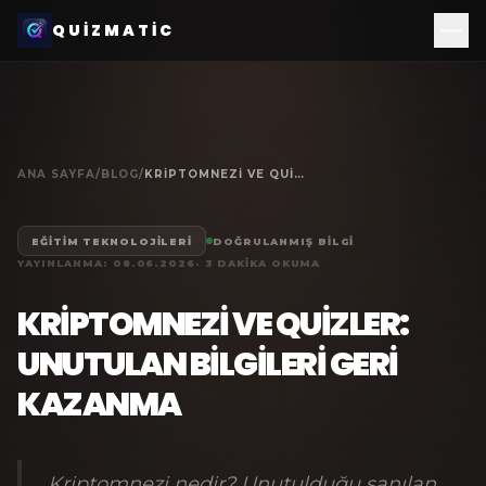
QUIZMATIC
ANA SAYFA
/
BLOG
/
KRIPTOMNEZI VE QUIZLER: UNUTULAN BILGILERI GERI KAZANMA
EĞITIM TEKNOLOJILERI
DOĞRULANMIŞ BILGI
YAYINLANMA:
08.06.2026
·
3
DAKIKA OKUMA
KRIPTOMNEZI VE QUIZLER:
UNUTULAN BILGILERI GERI
KAZANMA
Kriptomnezi nedir? Unutulduğu sanılan