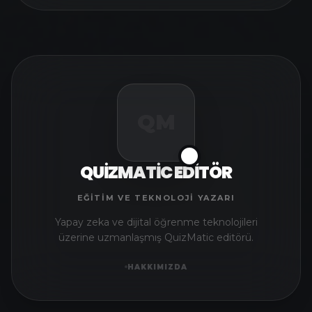
QM
✅
QUIZMATIC EDITÖR
EĞITIM VE TEKNOLOJI YAZARI
Yapay zeka ve dijital öğrenme teknolojileri
üzerine uzmanlaşmış QuizMatic editörü.
HAKKIMIZDA