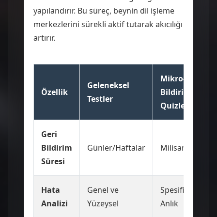
yapılandırır. Bu süreç, beynin dil işleme
merkezlerini sürekli aktif tutarak akıcılığı
artırır.
Mikro-Geri
Geleneksel
Özellik
Bildirimli
Testler
Quizler
Geri
Bildirim
Günler/Haftalar
Milisaniyeler
Süresi
Hata
Genel ve
Spesifik ve
Analizi
Yüzeysel
Anlık