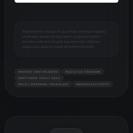
Bilgilendirme: Bu içerik QuizMatic editoryal kadrosu
tarafından akademik kaynaklar ve güncel eğitim
trendleri referans alınarak hazırlanmıştır. Bilginin
doğruluğu düzenli olarak denetlenmektedir.
#
MIKRO GERI BILDIRIM
#
QUIZ ILE ÖĞRENME
#
EĞITIMDE YAPAY ZEKA
#
HIZLI ÖĞRENME TEKNIKLERI
#
NÖROPLASTISITE