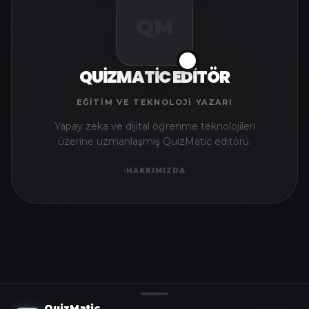
QM
✅
QUIZMATIC EDITÖR
EĞITIM VE TEKNOLOJI YAZARI
Yapay zeka ve dijital öğrenme teknolojileri
üzerine uzmanlaşmış QuizMatic editörü.
HAKKIMIZDA
QuizMatic