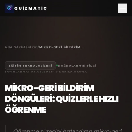
QUIZMATIC
ANA SAYFA
/
BLOG
/
MIKRO-GERI BILDIRIM DÖNGÜLERI: QUIZLERLE HIZLI ÖĞRENME
EĞITIM TEKNOLOJILERI
DOĞRULANMIŞ BILGI
YAYINLANMA:
03.06.2026
·
3
DAKIKA OKUMA
MIKRO-GERI BILDIRIM
DÖNGÜLERI: QUIZLERLE HIZLI
ÖĞRENME
Öğrenme sürecini hızlandıran mikro-geri