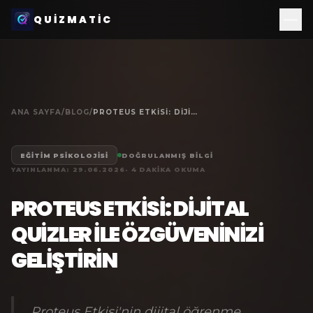
QUIZMATIC
ANA SAYFA
/
BLOG
/
PROTEUS ETKISI: DIJITAL QUIZLER ILE ÖZGÜVENINIZI GELIŞTIRIN
EĞITIM PSIKOLOJISI
DOĞRULANMIŞ BILGI
YAYINLANMA:
29.06.2026
·
4
DAKIKA OKUMA
PROTEUS ETKISI: DIJITAL
QUIZLER ILE ÖZGÜVENINIZI
GELIŞTIRIN
Proteus Etkisi'nin dijital öğrenme