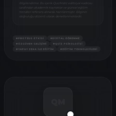
Bilgilendirme: Bu içerik QuizMatic editoryal kadrosu
tarafından akademik kaynaklar ve güncel eğitim
trendleri referans alınarak hazırlanmıştır. Bilginin
doğruluğu düzenli olarak denetlenmektedir.
#
PROTEUS ETKISI
#
DIJITAL ÖĞRENME
#
ÖZGÜVEN GELIŞIMI
#
QUIZ PSIKOLOJISI
#
YAPAY ZEKA ILE EĞITIM
#
EĞITIM TEKNOLOJILERI
QM
✅