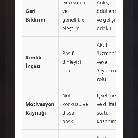
Gecikmeli
Anlık,
Geri
ve
ödüllendirici
Bildirim
genellikle
ve gelişim
eleştirel.
odaklı.
Aktif
Pasif
'Uzman'
Kimlik
dinleyici
veya
İnşası
rolü.
'Oyuncu'
rolü.
Not
İçsel merak
Motivasyon
korkusu ve
ve dijital
Kaynağı
dışsal
statü
baskı.
kazanımı.
Sürekli