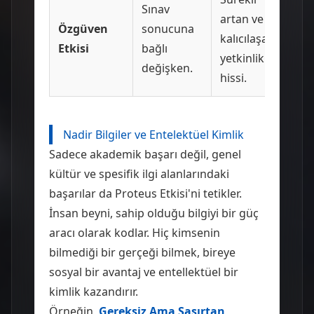
Sınav
artan ve
Özgüven
sonucuna
kalıcılaşan
Etkisi
bağlı
yetkinlik
değişken.
hissi.
Nadir Bilgiler ve Entelektüel Kimlik
Sadece akademik başarı değil, genel
kültür ve spesifik ilgi alanlarındaki
başarılar da Proteus Etkisi'ni tetikler.
İnsan beyni, sahip olduğu bilgiyi bir güç
aracı olarak kodlar. Hiç kimsenin
bilmediği bir gerçeği bilmek, bireye
sosyal bir avantaj ve entellektüel bir
kimlik kazandırır.
Örneğin,
Gereksiz Ama Şaşırtan