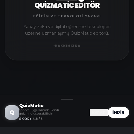
QUIZMATIC EDITÖR
EĞITIM VE TEKNOLOJI YAZARI
Yapay zeka ve dijital öğrenme teknolojileri
üzerine uzmanlaşmış QuizMatic editörü.
HAKKIMIZDA
QuizMatic
Sadece uygulamada kendi
Q
İNDIR
KAPAT
quizini oluşturabilirsin
SKOR:
4.8 / 5
Ahmet
Tarih quizini bitirdi
%100 Başarı