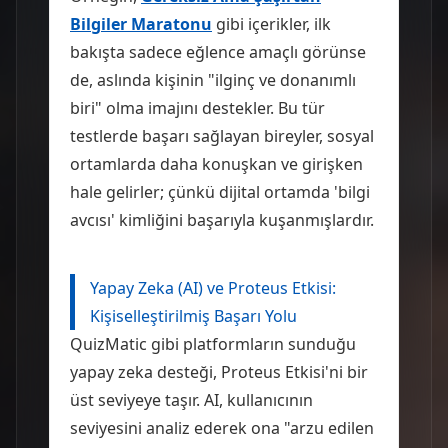
Bilgiler Maratonu
gibi içerikler, ilk
bakışta sadece eğlence amaçlı görünse
de, aslında kişinin "ilginç ve donanımlı
biri" olma imajını destekler. Bu tür
testlerde başarı sağlayan bireyler, sosyal
ortamlarda daha konuşkan ve girişken
hale gelirler; çünkü dijital ortamda 'bilgi
avcısı' kimliğini başarıyla kuşanmışlardır.
Yapay Zeka (AI) ve Proteus Etkisi:
Kişiselleştirilmiş Başarı Yolu
QuizMatic gibi platformların sunduğu
yapay zeka desteği, Proteus Etkisi'ni bir
üst seviyeye taşır. AI, kullanıcının
seviyesini analiz ederek ona "arzu edilen