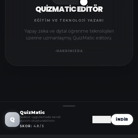
✅
QUIZMATIC EDITÖR
EĞITIM VE TEKNOLOJI YAZARI
Yapay zeka ve dijital öğrenme teknolojileri
üzerine uzmanlaşmış QuizMatic editörü.
HAKKIMIZDA
QuizMatic
Sadece uygulamada kendi
Q
İNDIR
KAPAT
quizini oluşturabilirsin
SKOR:
4.8 / 5
Murat
Coğrafya testinde zirveye çıktı