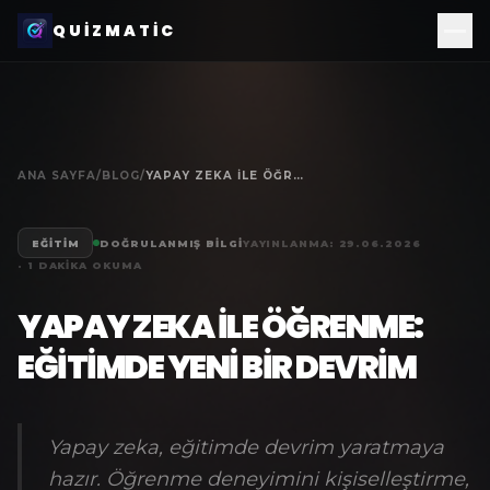
QUIZMATIC
ANA SAYFA
/
BLOG
/
YAPAY ZEKA ILE ÖĞRENME: EĞITIMDE YENI BIR DEVRIM
EĞITIM
DOĞRULANMIŞ BILGI
YAYINLANMA:
29.06.2026
·
1
DAKIKA OKUMA
YAPAY ZEKA ILE ÖĞRENME:
EĞITIMDE YENI BIR DEVRIM
Yapay zeka, eğitimde devrim yaratmaya
hazır. Öğrenme deneyimini kişiselleştirme,