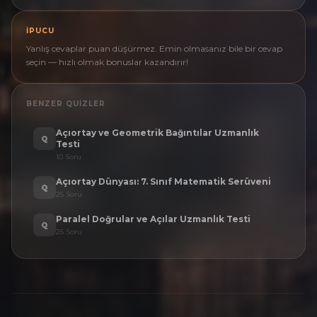
İPUCU
Yanlış cevaplar puan düşürmez. Emin olmasanız bile bir cevap
seçin — hızlı olmak bonuslar kazandırır!
BENZER QUIZLER
Açıortay ve Geometrik Bağıntılar Uzmanlık
Q
Testi
10
Soru
Açıortay Dünyası: 7. Sınıf Matematik Serüveni
Q
25
Soru
Paralel Doğrular ve Açılar Uzmanlık Testi
Q
25
Soru