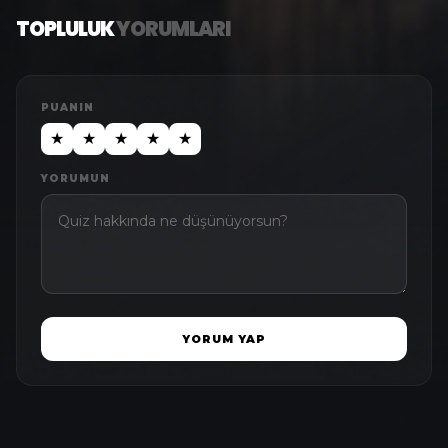
TOPLULUK
YORUMLARI
PUANIN
★
★
★
★
★
YORUMUN
YORUM YAP