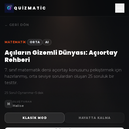
QUIZMATIC
← GERI DÖN
·
MATEMATIK
ORTA
AI
Açıların Gizemli Dünyası: Açıortay
Rehberi
7. sınıf matematik dersi açıortay konusunu pekiştirmek için
hazırlanmış, orta seviye sorulardan oluşan 25 soruluk bir
testtir.
25 Soru
1 Oynanma
~5 dak
OLUŞTURAN
H
Halise
KLASIK MOD
HAYATTA KALMA