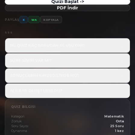
Quizi Başlat ->
PDF İndir
PAYLAŞ
X
WA
KOPYALA
SSS
BU QUIZ KAÇ SORUDAN OLUŞUYOR?
↓
SÜRE SINIRI VAR MI?
↓
SONUÇLARIM KAYDEDILIYOR MU?
↓
AI ILE MI OLUŞTURULDU?
↓
QUIZ BILGISI
Kategori
Matematik
Zorluk
Orta
Soru Sayısı
25 Soru
Oynanma
1 kez