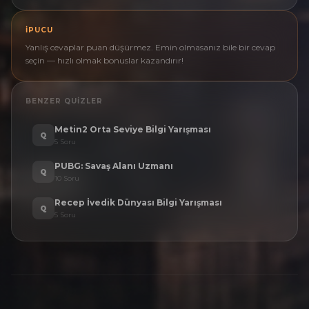
İPUCU
Yanlış cevaplar puan düşürmez. Emin olmasanız bile bir cevap
seçin — hızlı olmak bonuslar kazandırır!
BENZER QUIZLER
Metin2 Orta Seviye Bilgi Yarışması
Q
5
Soru
PUBG: Savaş Alanı Uzmanı
Q
10
Soru
Recep İvedik Dünyası Bilgi Yarışması
Q
5
Soru