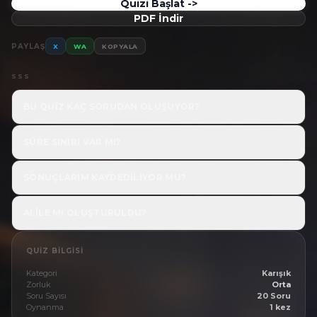
Quizi Başlat ->
PDF İndir
PAYLAŞ
X
WA
KOPYALA
SSS
BU QUIZ KAÇ SORUDAN OLUŞUYOR?
↓
SÜRE SINIRI VAR MI?
↓
SONUÇLARIM KAYDEDILIYOR MU?
↓
AI ILE MI OLUŞTURULDU?
↓
QUIZ BILGISI
Kategori
Karışık
Zorluk
Orta
Soru Sayısı
20 Soru
Oynanma
1 kez