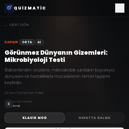
QUIZMATIC
← GERI DÖN
·
KARIŞIK
ORTA
AI
Görünmez Dünyanın Gizemleri:
Mikrobiyoloji Testi
Bakterilerden virüslere, mikroskobik canlıların büyüleyici
dünyasını ve hastalıklarla mücadelenin temel taşlarını
keşfedin.
20 Soru
1 Oynanma
~5 dak
OLUŞTURAN
E
evai
KLASIK MOD
HAYATTA KALMA