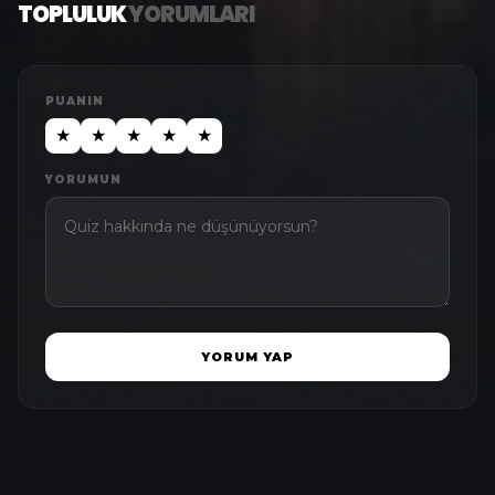
TOPLULUK
YORUMLARI
PUANIN
★
★
★
★
★
YORUMUN
YORUM YAP