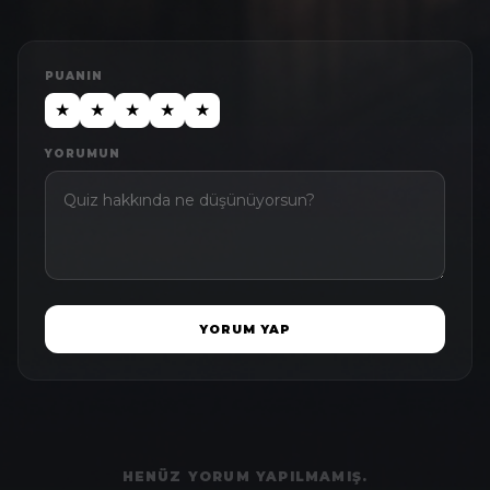
PUANIN
★
★
★
★
★
YORUMUN
YORUM YAP
HENÜZ YORUM YAPILMAMIŞ.