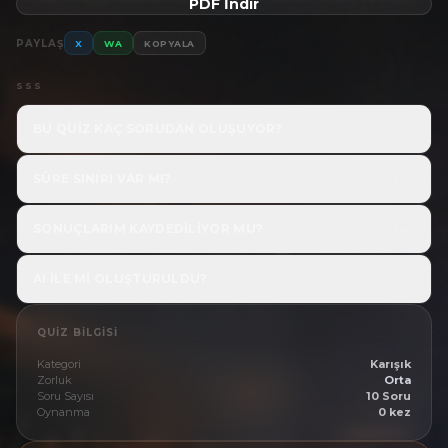
PDF İndir
PAYLAŞ
X
WA
KOPYALA
SSS
BU QUIZ KAÇ SORUDAN OLUŞUYOR?
↓
SÜRE SINIRI VAR MI?
↓
SONUÇLARIM KAYDEDILIYOR MU?
↓
AI ILE MI OLUŞTURULDU?
↓
QUIZ BILGISI
Kategori
Karışık
Zorluk
Orta
Soru Sayısı
10 Soru
Oynanma
0 kez