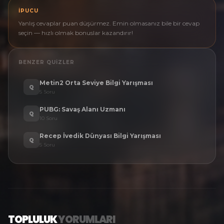
İPUCU
Yanlış cevaplar puan düşürmez. Emin olmasanız bile bir cevap
seçin — hızlı olmak bonuslar kazandırır!
BENZER QUIZLER
Metin2 Orta Seviye Bilgi Yarışması
Q
5
Soru
PUBG: Savaş Alanı Uzmanı
Q
10
Soru
Recep İvedik Dünyası Bilgi Yarışması
Q
5
Soru
TOPLULUK
YORUMLARI