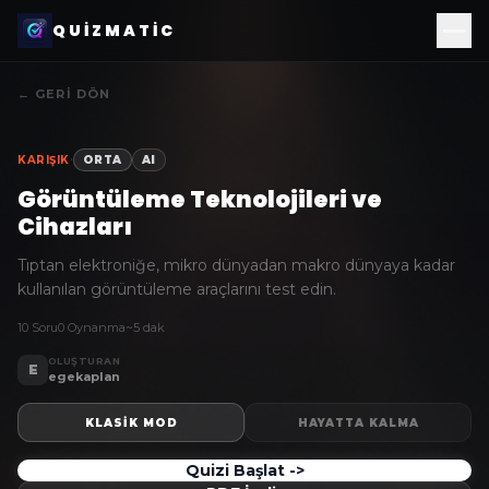
QUIZMATIC
← GERI DÖN
·
KARIŞIK
ORTA
AI
Görüntüleme Teknolojileri ve
Cihazları
Tıptan elektroniğe, mikro dünyadan makro dünyaya kadar
kullanılan görüntüleme araçlarını test edin.
10 Soru
0 Oynanma
~5 dak
OLUŞTURAN
E
egekaplan
KLASIK MOD
HAYATTA KALMA
Quizi Başlat ->