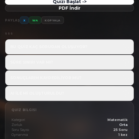
Quizi Başlat ->
PDF İndir
PAYLAŞ
X
WA
KOPYALA
SSS
BU QUIZ KAÇ SORUDAN OLUŞUYOR?
↓
SÜRE SINIRI VAR MI?
↓
SONUÇLARIM KAYDEDILIYOR MU?
↓
AI ILE MI OLUŞTURULDU?
↓
QUIZ BILGISI
Kategori
Matematik
Zorluk
Orta
Soru Sayısı
25 Soru
Oynanma
1 kez