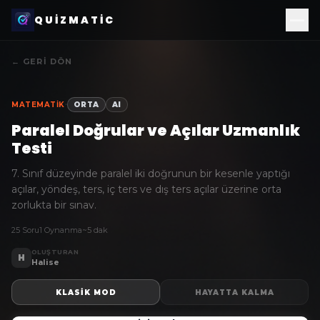
QUIZMATIC
← GERI DÖN
·
MATEMATIK
ORTA
AI
Paralel Doğrular ve Açılar Uzmanlık
Testi
7. Sınıf düzeyinde paralel iki doğrunun bir kesenle yaptığı
açılar, yöndeş, ters, iç ters ve dış ters açılar üzerine orta
zorlukta bir sınav.
25 Soru
1 Oynanma
~5 dak
OLUŞTURAN
H
Halise
KLASIK MOD
HAYATTA KALMA