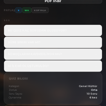
PDF İndir
PAYLAŞ
X
WA
KOPYALA
SSS
BU QUIZ KAÇ SORUDAN OLUŞUYOR?
↓
SÜRE SINIRI VAR MI?
↓
SONUÇLARIM KAYDEDILIYOR MU?
↓
AI ILE MI OLUŞTURULDU?
↓
QUIZ BILGISI
Kategori
Genel Kültür
Zorluk
Orta
Soru Sayısı
10 Soru
Oynanma
6 kez