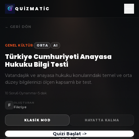
QUIZMATIC
← GERI DÖN
·
GENEL KÜLTÜR
ORTA
AI
Türkiye Cumhuriyeti Anayasa
Hukuku Bilgi Testi
Vatandaşlık ve anayasa hukuku konularındaki temel ve orta
düzey bilgilerinizi ölçen kapsamlı bir test.
10 Soru
6 Oynanma
~5 dak
OLUŞTURAN
F
Fikriye
KLASIK MOD
HAYATTA KALMA
Quizi Başlat ->