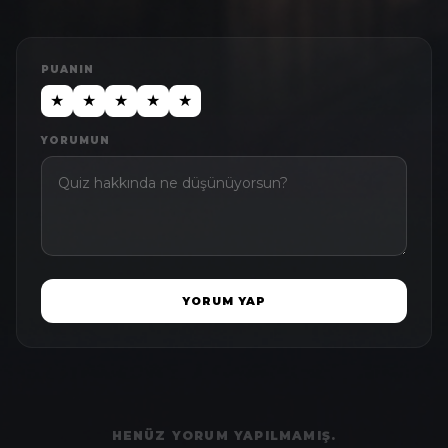
PUANIN
★
★
★
★
★
YORUMUN
YORUM YAP
HENÜZ YORUM YAPILMAMIŞ.