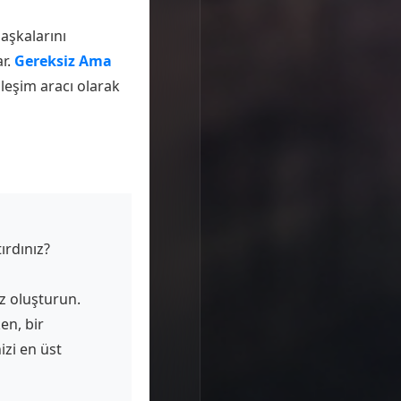
başkalarını
ar.
Gereksiz Ama
kileşim aracı olarak
ırdınız?
z oluşturun.
en, bir
zi en üst