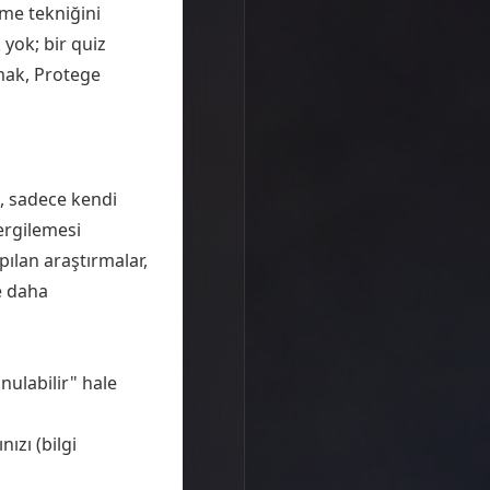
me tekniğini
 yok; bir quiz
mak, Protege
a, sadece kendi
ergilemesi
ılan araştırmalar,
ve daha
unulabilir" hale
ızı (bilgi