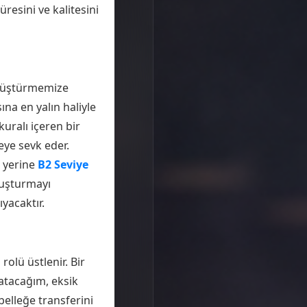
esini ve kalitesini
dönüştürmemize
na en yalın haliyle
kuralı içeren bir
eye sevk eder.
k yerine
B2 Seviye
oluşturmayı
yacaktır.
olü üstlenir. Bir
atacağım, eksik
belleğe transferini