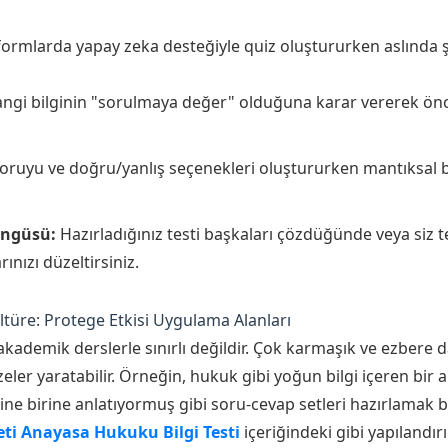
formlarda yapay zeka desteğiyle quiz oluştururken aslında ş
ngi bilginin "sorulmaya değer" olduğuna karar vererek ön
oruyu ve doğru/yanlış seçenekleri oluştururken mantıksal bi
öngüsü:
Hazırladığınız testi başkaları çözdüğünde veya siz te
ınızı düzeltirsiniz.
türe: Protege Etkisi Uygulama Alanları
ademik derslerle sınırlı değildir. Çok karmaşık ve ezbere 
zeler yaratabilir. Örneğin, hukuk gibi yoğun bilgi içeren bir
e birine anlatıyormuş gibi soru-cevap setleri hazırlamak ba
ti Anayasa Hukuku Bilgi Testi
içeriğindeki gibi yapılandır