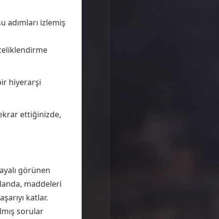
u adımları izlemiş
celiklendirme
r hiyerarşi
krar ettiğinizde,
dayalı görünen
 alanda, maddeleri
şarıyı katlar.
ılmış sorular