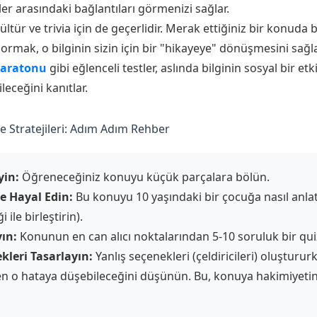
r arasındaki bağlantıları görmenizi sağlar.
tür ve trivia için de geçerlidir. Merak ettiğiniz bir konuda 
sormak, o bilginin sizin için bir "hikayeye" dönüşmesini sağl
 Maratonu
gibi eğlenceli testler, aslında bilginin sosyal bir et
leceğini kanıtlar.
Stratejileri: Adım Adım Rehber
yin:
Öğreneceğiniz konuyu küçük parçalara bölün.
le Hayal Edin:
Bu konuyu 10 yaşındaki bir çocuğa nasıl anlat
ile birleştirin).
yın:
Konunun en can alıcı noktalarından 5-10 soruluk bir qui
ekleri Tasarlayın:
Yanlış seçenekleri (çeldiricileri) oluştururk
n o hataya düşebileceğini düşünün. Bu, konuya hakimiyetini