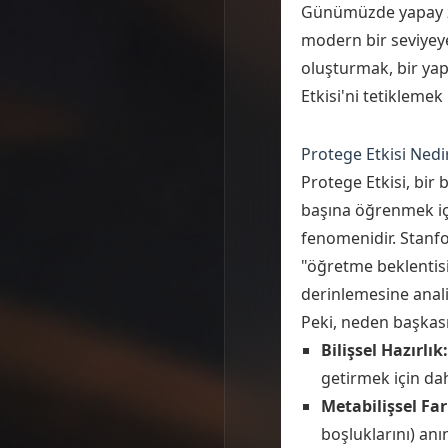
Günümüzde yapay ze
modern bir seviyeye 
oluşturmak, bir yap
Etkisi'ni tetiklemek i
Protege Etkisi Nedi
Protege Etkisi, bir
başına öğrenmek iç
fenomenidir. Stanfo
"öğretme beklentisi"
derinlemesine anali
Peki, neden başkası
Bilişsel Hazırlık:
getirmek için dah
Metabilişsel Far
boşluklarını) anı