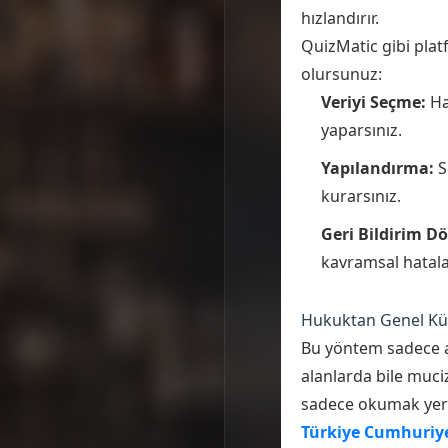
hızlandırır.
QuizMatic gibi plat
olursunuz:
Veriyi Seçme:
Ha
yaparsınız.
Yapılandırma:
S
kurarsınız.
Geri Bildirim D
kavramsal hatalar
Hukuktan Genel Kül
Bu yöntem sadece ak
alanlarda bile muci
sadece okumak yerin
Türkiye Cumhuriye