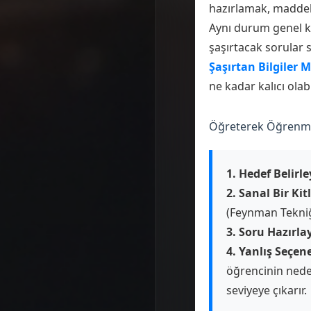
hazırlamak, maddele
Aynı durum genel kül
şaşırtacak sorular 
Şaşırtan Bilgiler
ne kadar kalıcı olabi
Öğreterek Öğrenme 
1. Hedef Belirle
2. Sanal Bir Kit
(Feynman Tekniği 
3. Soru Hazırla
4. Yanlış Seçen
öğrencinin nede
seviyeye çıkarır.