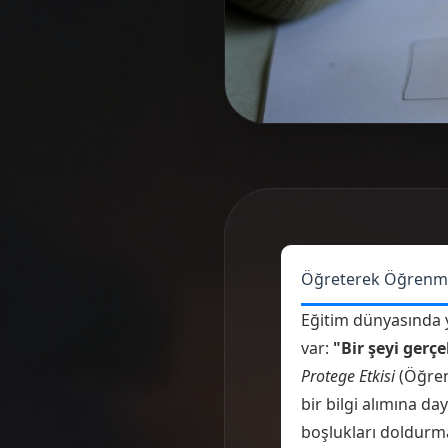
Öğreterek Öğrenme: P
Eğitim dünyasında y
var:
"Bir şeyi gerç
Protege Etkisi
(Öğrenc
bir bilgi alımına d
boşlukları doldurma