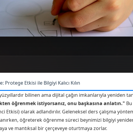
rotege Etkisi ile Bilgiyi Kalıcı Kılın
üzyıllardır bilinen ama dijital çağın imkanlarıyla yeniden t
ekten öğrenmek istiyorsanız, onu başkasına anlatın."
Bu 
i Etkisi) olarak adlandırılır. Geleneksel ders çalışma yöntem
ayanırken, öğreterek öğrenme süreci beynimizi bilgiyi yenid
ya ve mantıksal bir çerçeveye oturtmaya zorlar.