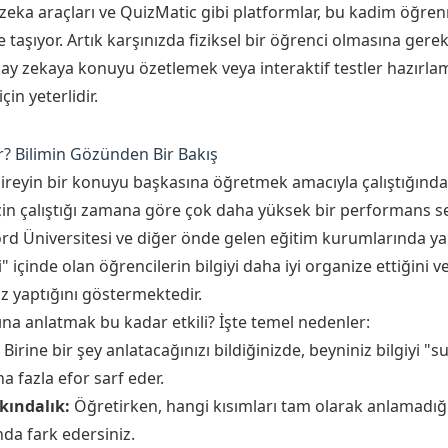
ka araçları ve QuizMatic gibi platformlar, bu kadim öğren
taşıyor. Artık karşınızda fiziksel bir öğrenci olmasına gerek
ay zekaya konuyu özetlemek veya interaktif testler hazırla
çin yeterlidir.
r? Bilimin Gözünden Bir Bakış
 bireyin bir konuyu başkasına öğretmek amacıyla çalıştığınd
in çalıştığı zamana göre çok daha yüksek bir performans s
rd Üniversitesi ve diğer önde gelen eğitim kurumlarında yap
 içinde olan öğrencilerin bilgiyi daha iyi organize ettiğini 
z yaptığını göstermektedir.
na anlatmak bu kadar etkili? İşte temel nedenler:
Birine bir şey anlatacağınızı bildiğinizde, beyniniz bilgiyi "s
a fazla efor sarf eder.
kındalık:
Öğretirken, hangi kısımları tam olarak anlamadığın
nda fark edersiniz.