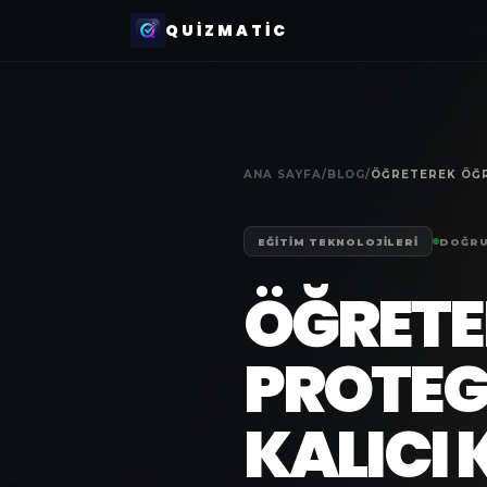
QUIZMATIC
ANA SAYFA
/
BLOG
/
EĞITIM TEKNOLOJILERI
DOĞRU
ÖĞRETE
PROTEGE 
KALICI 