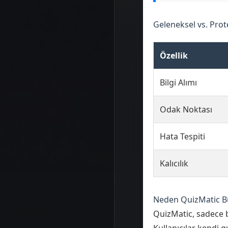
Geleneksel vs. Prot
Özellik
Bilgi Alımı
Odak Noktası
Hata Tespiti
Kalıcılık
Neden QuizMatic Bu
QuizMatic, sadece b