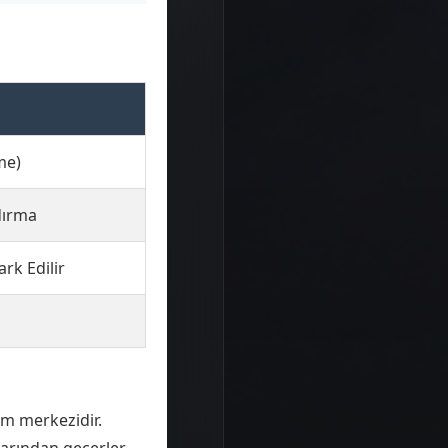
me)
dırma
rk Edilir
im merkezidir.