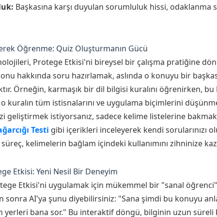
luk:
Başkasına karşı duyulan sorumluluk hissi, odaklanma sür
eterek Öğrenme: Quiz Oluşturmanın Gücü
lojileri, Protege Etkisi'ni bireysel bir çalışma pratiğine 
 konu hakkında soru hazırlamak, aslında o konuyu bir başkası
r. Örneğin, karmaşık bir dil bilgisi kuralını öğrenirken, bu 
i o kuralın tüm istisnalarını ve uygulama biçimlerini düşünm
izi geliştirmek istiyorsanız, sadece kelime listelerine bakma
ağarcığı Testi
gibi içerikleri inceleyerek kendi sorularınızı 
 süreç, kelimelerin bağlam içindeki kullanımını zihninize kazı
ge Etkisi: Yeni Nesil Bir Deneyim
otege Etkisi'ni uygulamak için mükemmel bir "sanal öğrenci" r
sonra AI'ya şunu diyebilirsiniz: "Sana şimdi bu konuyu anl
yerleri bana sor." Bu interaktif döngü, bilginin uzun süreli 