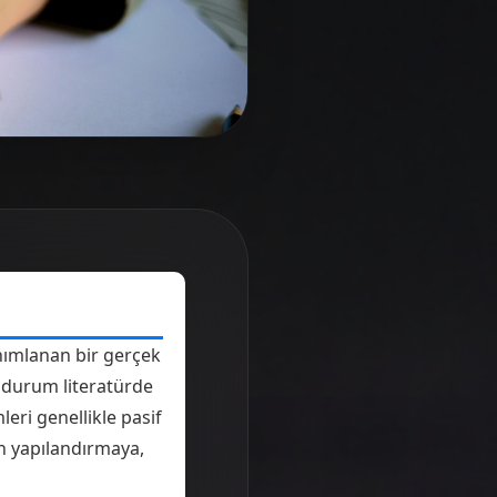
anımlanan bir gerçek
durum literatürde
leri genellikle pasif
en yapılandırmaya,