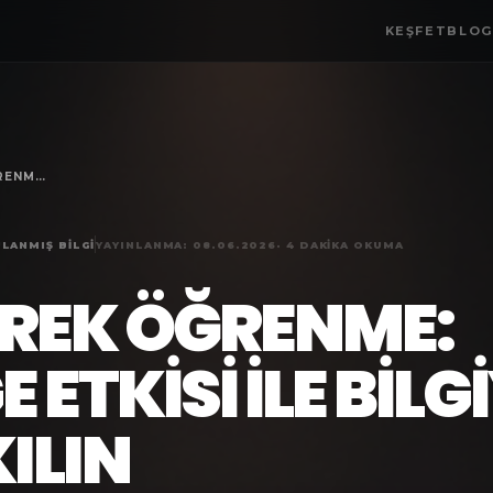
KEŞFET
BLO
ÖĞRETEREK ÖĞRENME: PROTEGE ETKISI ILE BILGIYI KALICI KILIN
LANMIŞ BILGI
YAYINLANMA:
08.06.2026
·
4
DAKIKA OKUMA
REK ÖĞRENME:
ETKISI ILE BILGI
KILIN