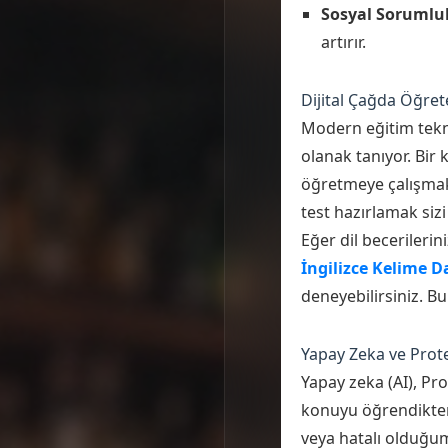
Sosyal Sorumlu
artırır.
Dijital Çağda Öğr
Modern eğitim tekno
olanak tanıyor. Bir
öğretmeye çalışmaktı
test hazırlamak siz
Eğer dil becerilerin
İngilizce Kelime D
deneyebilirsiniz. Bu
Yapay Zeka ve Prote
Yapay zeka (AI), Pr
konuyu öğrendikten 
veya hatalı olduğum 