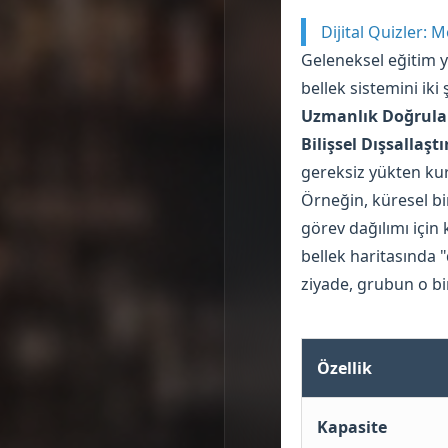
Dijital Quizler: 
Geleneksel eğitim yö
bellek sistemini iki 
Uzmanlık Doğrula
Bilişsel Dışsallaşt
gereksiz yükten kur
Örneğin, küresel bir
görev dağılımı için k
bellek haritasında 
ziyade, grubun o bi
Özellik
Kapasite