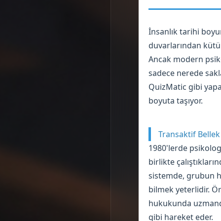
İnsanlık tarihi boy
duvarlarından kütüp
Ancak modern psikol
sadece nerede saklan
QuizMatic gibi yapa
boyuta taşıyor.
Transaktif Bellek
1980'lerde psikolog
birlikte çalıştıklar
sistemde, grubun he
bilmek yeterlidir. 
hukukunda uzmandır.
gibi hareket eder.