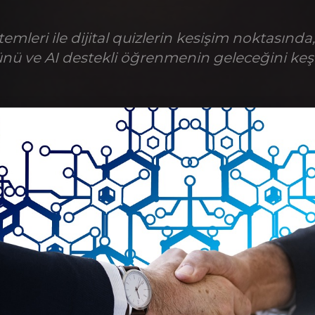
temleri ile dijital quizlerin kesişim noktasında,
nü ve AI destekli öğrenmenin geleceğini keş