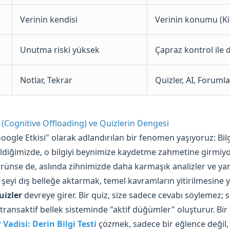
Verinin kendisi
Verinin konumu (Ki
Unutma riski yüksek
Çapraz kontrol ile
Notlar, Tekrar
Quizler, AI, Forumla
a (Cognitive Offloading) ve Quizlerin Dengesi
oogle Etkisi" olarak adlandırılan bir fenomen yaşıyoruz: Bil
ildiğimizde, o bilgiyi beynimize kaydetme zahmetine girmiy
ünse de, aslında zihnimizde daha karmaşık analizler ve yar
 şeyi dış belleğe aktarmak, temel kavramların yitirilmesine yo
quizler
devreye girer. Bir quiz, size sadece cevabı söylemez; s
 transaktif bellek sisteminde "aktif düğümler" oluşturur. Bir
 Vadisi: Derin Bilgi Testi
çözmek, sadece bir eğlence değil, 