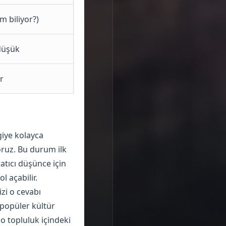
m biliyor?)
 düşük
r
giye kolayca
oruz. Bu durum ilk
atıcı düşünce için
l açabilir.
izi o cevabı
 popüler kültür
o topluluk içindeki