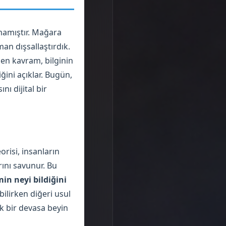
lmamıştır. Mağara
an dışsallaştırdık.
nen kavram, bilginin
ğini açıklar. Bugün,
ı dijital bir
risi, insanların
rını savunur. Bu
min neyi bildiğini
ilirken diğeri usul
ek bir devasa beyin