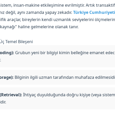
istem, insan-makine etkileşimine evrilmiştir. Artık transakti
ız değil, aynı zamanda yapay zekadır.
Türkiye Cumhuriyet
ifik araçlar, bireylerin kendi uzmanlık seviyelerini ölçmeler
gi kaynağı" haline gelmelerine olanak tanır.
 Üç Temel Bileşeni
oding):
Grubun yeni bir bilgiyi kimin belleğine emanet ede
.
orage):
Bilginin ilgili uzman tarafından muhafaza edilmesidi
(Retrieval):
İhtiyaç duyulduğunda doğru kişiye (veya sistem
dir.