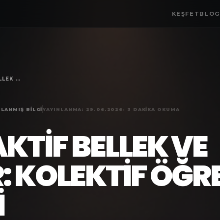
KEŞFET
BLO
TRANSAKTIF BELLEK VE QUIZLER: KOLEKTIF ÖĞRENME REHBERI
LANMIŞ BILGI
YAYINLANMA:
29.06.2026
·
3
DAKIKA OKUMA
KTIF BELLEK VE
R: KOLEKTIF ÖĞ
I