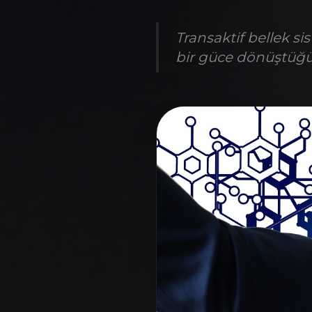
Transaktif bellek sis
bir güce dönüştüğü