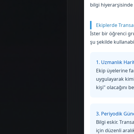
bilgi hiyerarşisinde
Ekiplerde Transak
İster bir öğrenci gr
şu şekilde kullanabil
1. Uzmanlık Harit
Ekip üyelerine fa
uygulayarak kimi
kişi" olacağını be
3. Periyodik Gün
Bilgi eskir. Trans
için düzenli aralı