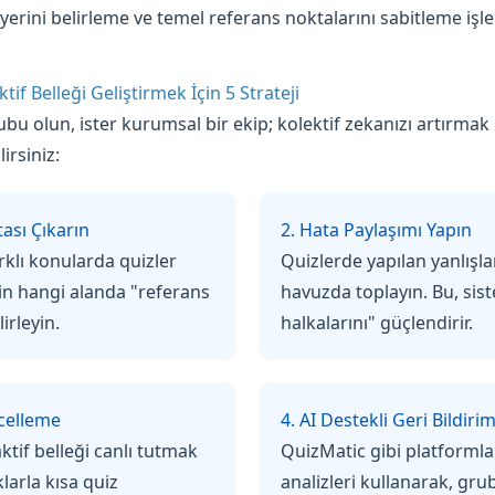
 yerini belirleme ve temel referans noktalarını sabitleme işle
tif Belleği Geliştirmek İçin 5 Strateji
ubu olun, ister kurumsal bir ekip; kolektif zekanızı artırmak iç
irsiniz:
ası Çıkarın
2. Hata Paylaşımı Yapın
rklı konularda quizler
Quizlerde yapılan yanlışlar
n hangi alanda "referans
havuzda toplayın. Bu, sist
lirleyin.
halkalarını" güçlendirir.
celleme
4. AI Destekli Geri Bildiri
aktif belleği canlı tutmak
QuizMatic gibi platformla
klarla kısa quiz
analizleri kullanarak, gr