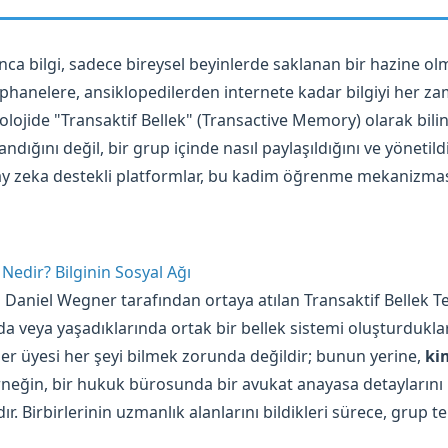
unca bilgi, sadece bireysel beyinlerde saklanan bir hazine o
hanelere, ansiklopedilerden internete kadar bilgiyi her zam
ojide "Transaktif Bellek" (Transactive Memory) olarak bili
dığını değil, bir grup içinde nasıl paylaşıldığını ve yönetildi
y zeka destekli platformlar, bu kadim öğrenme mekanizmasın
 Nedir? Bilginin Sosyal Ağı
 Daniel Wegner tarafından ortaya atılan Transaktif Bellek Teo
ında veya yaşadıklarında ortak bir bellek sistemi oluşturdukla
r üyesi her şeyi bilmek zorunda değildir; bunun yerine,
ki
Örneğin, bir hukuk bürosunda bir avukat anayasa detaylarını b
 Birbirlerinin uzmanlık alanlarını bildikleri sürece, grup t