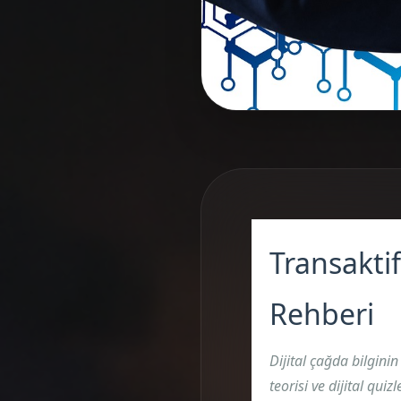
Transakti
Rehberi
Dijital çağda bilgini
teorisi ve dijital qui