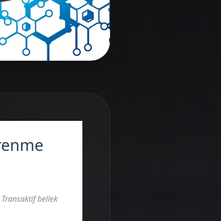
ğrenme
Transaktif bellek