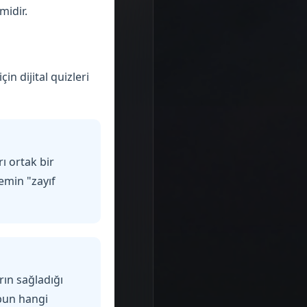
midir.
in dijital quizleri
ı ortak bir
emin "zayıf
m
rın sağladığı
ubun hangi