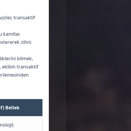
izler, transaktif
kanıtlar.
östererek zihni
iklerini bilmek,
 ekibin transaktif
berlemesinden
f) Bellek
noloji)