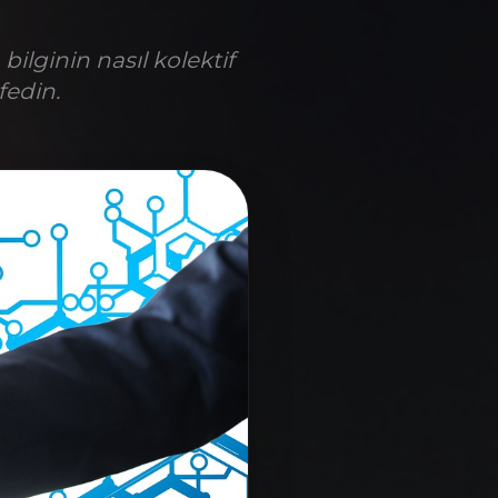
 bilginin nasıl kolektif
fedin.