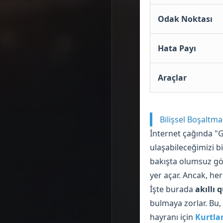
Odak Noktası
Hata Payı
Araçlar
Bilişsel Boşaltm
İnternet çağında "G
ulaşabileceğimizi b
bakışta olumsuz gör
yer açar. Ancak, her
İşte burada
akıllı 
bulmaya zorlar. Bu,
hayranı için
Kurtlar