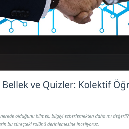
f Bellek ve Quizler: Kolektif Ö
n nerede olduğunu bilmek, bilgiyi ezberlemekten daha mı değerli? 
zlerin bu süreçteki rolünü derinlemesine inceliyoruz.