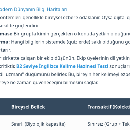
Modern Dünyanın Bilgi Haritaları
ntemleri genellikle bireysel ezbere odaklanır. Oysa dijital qu
şekilde güçlendirir:
ması:
Bir grupta kimin gerçekten o konuda yetkin olduğunu 
ırma:
Hangi bilgilerin sistemde (quizlerde) saklı olduğunu g
tarır.
 şirkette çalışan bir ekip düşünün. Ekip üyelerinin dil yetkinl
ritiktir.
B2 Seviye İngilizce Kelime Hazinesi Testi
sonuçları,
"dil uzmanı" düğümünü belirler. Bu, bireyin her kelimeyi ez
reye ne zaman güveneceğini bilmesini sağlar.
Bireysel Bellek
Transaktif (Kolekti
Sınırlı (Biyolojik kapasite)
Sınırsız (Grup + Tek